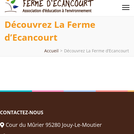
Ferme d'Ecancourt
Association d'éducation à l'environnement
Découvrez La Ferme
d’Ecancourt
Accueil
>
Découvrez La Ferme d’Ecancourt
CONTACTEZ-NOUS
Cour du Mûrier 95280 Jouy-Le-Moutier