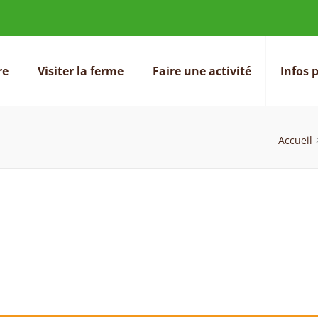
re
Visiter la ferme
Faire une activité
Infos 
Ecancourt
tion à l'environnement
Accueil