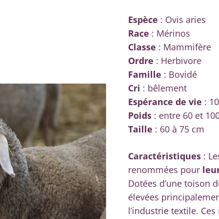
Espèce
: Ovis aries
Race
: Mérinos
Classe
: Mammifère
Ordre
: Herbivore
Famille
: Bovidé
Cri
: bêlement
Espérance de vie
: 10
Poids
: entre 60 et 10
Taille
: 60 à 75 cm
Caractéristiques
: Le
renommées pour
leu
Dotées d’une toison d
élevées principalement
l’industrie textile. C