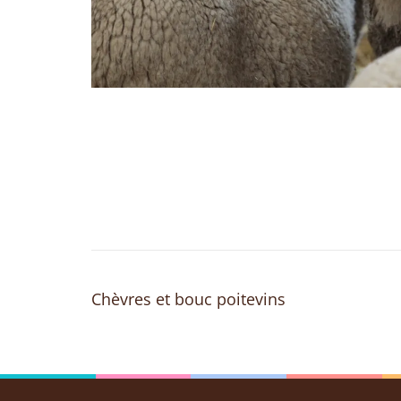
Post
Chèvres et bouc poitevins
Navigation